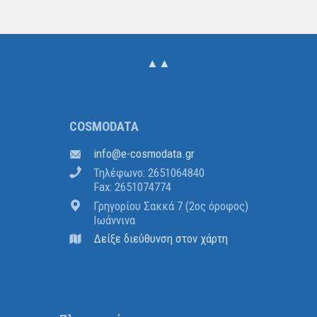
▲▲
COSMODATA
ofni
@
atadomsoc-e
.
rg
Τηλέφωνο: 2651064840
Fax: 2651074774
Γρηγορίου Σακκά 7 (2ος όροφος)
Ιωάννινα
Δείξε διεύθυνση στον χάρτη