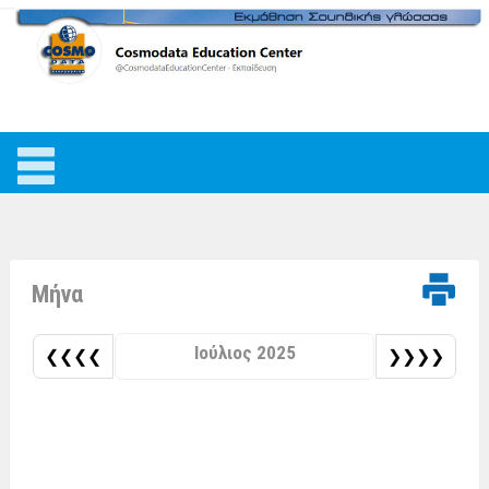
Μήνα
Ιούλιος 2025
❮❮❮❮
❯❯❯❯