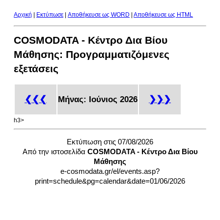
Αρχική
|
Εκτύπωσε
|
Aποθήκευσε ως WORD
|
Aποθήκευσε ως HTML
COSMODATA - Κέντρο Δια Βίου
Μάθησης: Προγραμματιζόμενες
εξετάσεις
❮❮❮
❯❯❯
Μήνας: Ιούνιος 2026
h3>
Εκτύπωση στις 07/08/2026
Από την ιστοσελίδα
COSMODATA - Κέντρο Δια Βίου
Μάθησης
e-cosmodata.gr/el/events.asp?
print=schedule&pg=calendar&date=01/06/2026