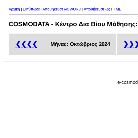
Αρχική
|
Εκτύπωσε
|
Aποθήκευσε ως WORD
|
Aποθήκευσε ως HTML
COSMODATA - Κέντρο Δια Βίου Μάθησης
❮❮❮❮
❯❯
Μήνας: Οκτώβριος 2024
e-cosmoda